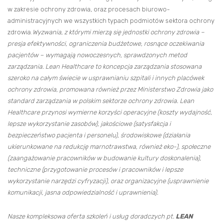
w zakresie ochrony zdrowia, oraz procesach biurowo-
administracyjnych we wszystkich typach podmiotów sektora ochrony
zdrowia.
Wyzwania, z którymi mierzą się jednostki ochrony zdrowia –
presja efektywności, ograniczenia budżetowe, rosnące oczekiwania
pacjentów – wymagają nowoczesnych, sprawdzonych metod
zarządzania. Lean Healthcare to koncepcja zarządzania stosowana
szeroko na całym świecie w usprawnianiu szpitali i innych placówek
ochrony zdrowia, promowana również przez Ministerstwo Zdrowia jako
standard zarządzania w polskim sektorze ochrony zdrowia. Lean
Healthcare przynosi wymierne korzyści operacyjne (koszty wydajność,
lepsze wykorzystanie zasobów), jakościowe (satysfakcja i
bezpieczeństwo pacjenta i personelu), środowiskowe (działania
ukierunkowane na redukcję marnotrawstwa, również eko-), społeczne
(zaangażowanie pracowników w budowanie kultury doskonalenia),
techniczne (przygotowanie procesów i pracowników i lepsze
wykorzystanie narzędzi cyfryzacji), oraz organizacyjne (usprawnienie
komunikacji, jasna odpowiedzialność i uprawnienia).
Nasze kompleksowa oferta szkoleń i usług doradczych pt.
LEAN