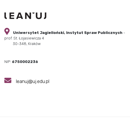
Uniwersytet Jagielloński, Instytut Spraw Publicznych
-
prof. St. Łojasiewicza 4
30-348, Kraków
NIP:
6750002236
leanuj@uj.edu.pl