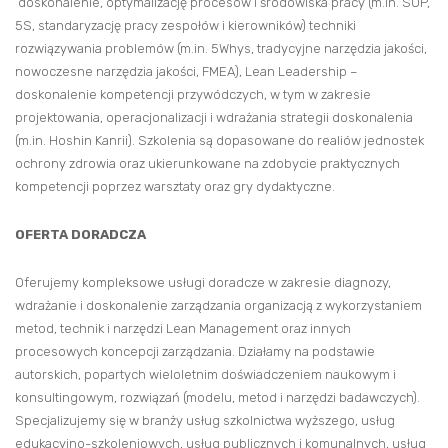
doskonalenie, optymalizację procesów i środowiska pracy (m.in. SOP,
5S, standaryzację pracy zespołów i kierowników) techniki
rozwiązywania problemów (m.in. 5Whys, tradycyjne narzędzia jakości,
nowoczesne narzędzia jakości, FMEA), Lean Leadership –
doskonalenie kompetencji przywódczych, w tym w zakresie
projektowania, operacjonalizacji i wdrażania strategii doskonalenia
(m.in. Hoshin Kanrii). Szkolenia są dopasowane do realiów jednostek
ochrony zdrowia oraz ukierunkowane na zdobycie praktycznych
kompetencji poprzez warsztaty oraz gry dydaktyczne.
OFERTA DORADCZA
Oferujemy kompleksowe usługi doradcze w zakresie diagnozy,
wdrażanie i doskonalenie zarządzania organizacją z wykorzystaniem
metod, technik i narzędzi Lean Management oraz innych
procesowych koncepcji zarządzania. Działamy na podstawie
autorskich, popartych wieloletnim doświadczeniem naukowym i
konsultingowym, rozwiązań (modelu, metod i narzędzi badawczych).
Specjalizujemy się w branży usług szkolnictwa wyższego, usług
edukacyjno-szkoleniowych, usług publicznych i komunalnych, usług